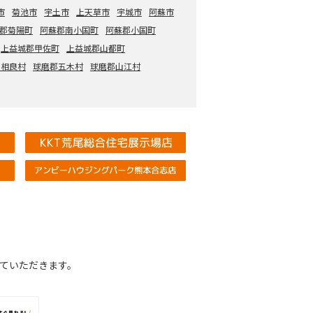
市
菊池市
宇土市
上天草市
宇城市
阿蘇市
郡菊陽町
阿蘇郡南小国町
阿蘇郡小国町
上益城郡甲佐町
上益城郡山都町
郡相良村
球磨郡五木村
球磨郡山江村
ていただきます。