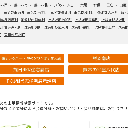
本市西区
熊本市南区
熊本市北区
八代市
人吉市
荒尾市
水俣市
玉名市
山鹿
町
玉名郡玉東町
玉名郡南関町
玉名郡長洲町
玉名郡和水町
菊池郡大津町
菊池
阿蘇郡西原村
阿蘇郡南阿蘇村
上益城郡御船町
上益城郡嘉島町
上益城郡益城町
葦北郡津奈木町
球磨郡錦町
球磨郡多良木町
球磨郡湯前町
球磨郡水上村
球磨
町
天草郡苓北町
めの土地情報検索サイトです。
様など企業様による会員登録・お問い合わせ・資料請求は、お断りさせ