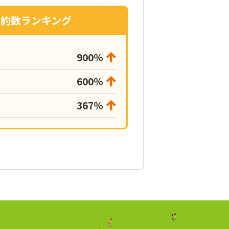
契約数
ランキング
900％
600％
367％