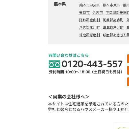
熊本県
熊本市中央区
熊本市東区
熊
天草市
合志市
下益城郡美里
阿蘇郡産山村
阿蘇郡高森町
八代郡氷川町
葦北郡芦北町
球磨郡球磨村
球磨郡あさぎり
＜同業の会社様へ＞
本サイトは住宅建築を予定されている方のた
弊社と競合となるハウスメーカー様や工務店