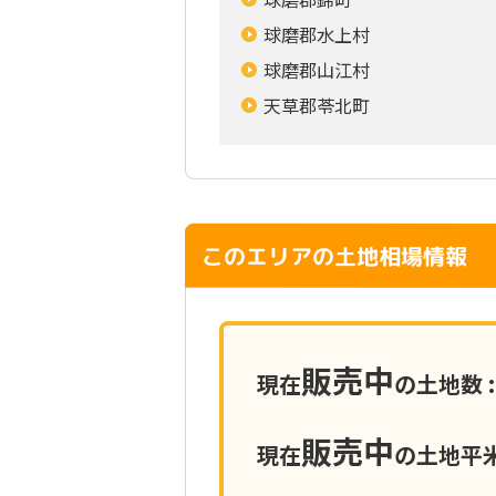
球磨郡水上村
球磨郡山江村
天草郡苓北町
このエリアの土地相場情報
販売中
現在
の土地数 :
販売中
現在
の土地平米