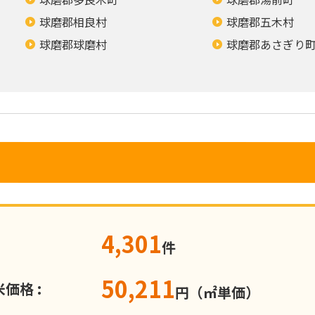
球磨郡相良村
球磨郡五木村
球磨郡球磨村
球磨郡あさぎり
4,301
件
50,211
価格 :
円（㎡単価）