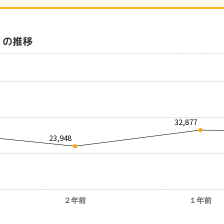
）の推移
32,877
23,948
２年前
１年前